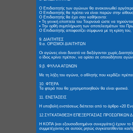
O Επιδιαιτητής των αγώνων θα ανακοινωθεί αργότερ
Ο Επιδιαιτητής θα πρέπει να είναι παρών στην αίθου
Ο Επιδιαιτητής θα έχει σαν καθήκοντα:
• Τη γενική εποπτεία του Τουρνουά ώστε να τηρούνται
• Την ορθή συμπλήρωση των αποτελεσμάτων του Πρω
Ο Επιδιαιτητής αποφασίζει σύμφωνα με τη κρίση του
9. ΔΙΑΙΤΗΤΕΣ
9.α. ΟΡΙΣΜΟΙ ΔΙΑΙΤΗΤΩΝ
Οι αγώνες είναι δυνατό να διεξάγονται χωρίς Διαιτητές
ο ίδιος κρίνει πρέπον, να ορίσει σε οποιοδήποτε αγώ
9.β. ΦΥΛΛΑ ΑΓΩΝΩΝ
Με τη λήξη του αγώνα, ο αθλητής που κερδίζει πρέπει
10. ΦΤΕΡΑ
Τα φτερά που θα χρησιμοποιηθούν θα είναι φυσικά.
11. ΕΝΣΤΑΣΕΙΣ
Η υποβολή ενστάσεως διέπεται από το άρθρο «20 Ενσ
12.ΣΥΓΚΑΤΑΘΕΣΗ ΕΠΕΞΕΡΓΑΣΙΑΣ ΠΡΟΣΩΠΙΚΩΝ
Η ΚΟΠΑ (και εξουσιοδοτημένοι συνεργάτες) έχουν το 
συμμετέχοντες σε αυτούς ρητώς συγκατατίθενται και/