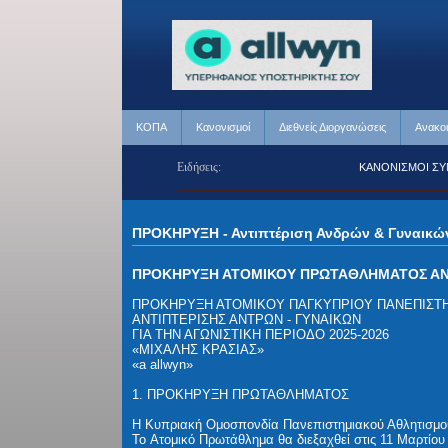
ΚΟΠΑ
Κανονισμοί
Διεθνείς Διοργανώσεις
Ανακο
Ειδήσεις:
ΣΜΟΙ ΣΥΜΜΕΤΟΧΗΣ ΣΕ ΔΙΕΘΝΕΙΣ ΑΓΩΝΕΣ
ΚΑΝΟΝΙΣΜΟΙ ΣΥΜΜΕΤΟΧ
ΠΡΟΚΗΡΥΞΗ -
Αντιπτέριση Ανδρών & Γυναικώ
ΠΡΟΚΗΡΥΞΗ ΑΤΟΜΙΚΟΥ ΠΡΩΤΑΘΛΗΜΑΤΟΣ ΑΝΤΙ
ΠΡΟΚΗΡΥΞΗ ΑΤΟΜΙΚΟΥ ΠΑΓΚΥΠΡΙΟΥ ΠΑΝΕΠΙΣ
ΑΝΤΙΠΤΕΡΙΣΗΣ ΑΝΤΡΩΝ - ΓΥΝΑΙΚΩΝ
ΓΙΑ ΤΗΝ ΑΓΩΝΙΣΤΙΚΗ ΠΕΡΙΟΔΟ 2025-2026
«ΜΙΧΑΛΗΣ ΚΡΑΣΙΑΣ»
«a allwyn»
1. ΠΡΟΚΗΡΥΞΗ ΠΡΩΤΑΘΛΗΜΑΤΟΣ
Η Κυπριακή Ομοσπονδία Πανεπιστημιακού Αθλητισμού
To Ατομικό Πρωτάθλημα θα διεξαχθεί στις 11 Μαρτίου