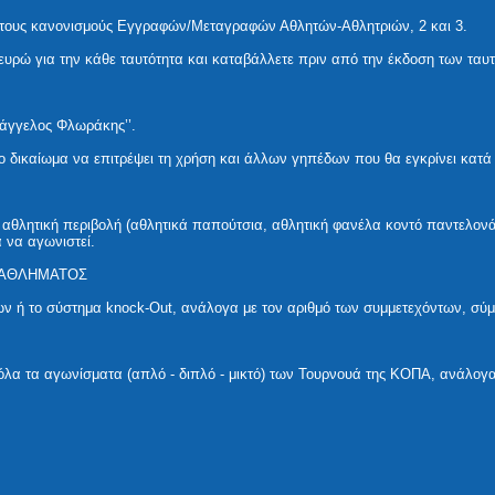
 τους κανονισμούς Εγγραφών/Μεταγραφών Αθλητών-Αθλητριών, 2 και 3.
ευρώ για την κάθε ταυτότητα και καταβάλλετε πριν από την έκδοση των ταυ
υάγγελος Φλωράκης’’.
δικαίωμα να επιτρέψει τη χρήση και άλλων γηπέδων που θα εγκρίνει κατά 
 αθλητική περιβολή (αθλητικά παπούτσια, αθλητική φανέλα κοντό παντελονά
 να αγωνιστεί.
ΤΑΘΛΗΜΑΤΟΣ
ων ή το σύστημα knock-Out, ανάλογα με τον αριθμό των συμμετεχόντων, σύ
ε όλα τα αγωνίσματα (απλό - διπλό - μικτό) των Τουρνουά της ΚΟΠΑ, ανάλογα